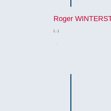
Roger WINTERS
(...)
.