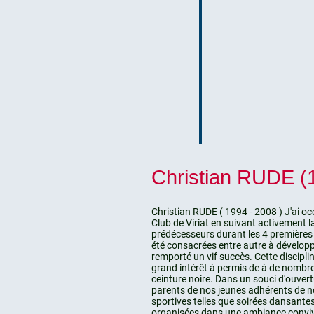
Christian RUDE (
Christian RUDE ( 1994 - 2008 ) J'ai o
Club de Viriat en suivant activement l
prédécesseurs durant les 4 premières
été consacrées entre autre à développe
remporté un vif succès. Cette discipli
grand intérêt à permis de à de nombreu
ceinture noire. Dans un souci d'ouvert
parents de nos jeunes adhérents de 
sportives telles que soirées dansantes 
organisées dans une ambiance conviv