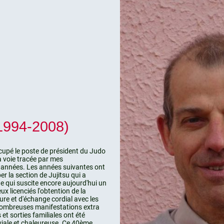
1994-2008)
ccupé le poste de président du Judo
a voie tracée par mes
 années. Les années suivantes ont
r la section de Jujitsu qui a
ne qui suscite encore aujourd'hui un
x licenciés l'obtention de la
ure et d'échange cordial avec les
nombreuses manifestations extra
et sorties familiales ont été
iale et chaleureuse. Ce 40ème